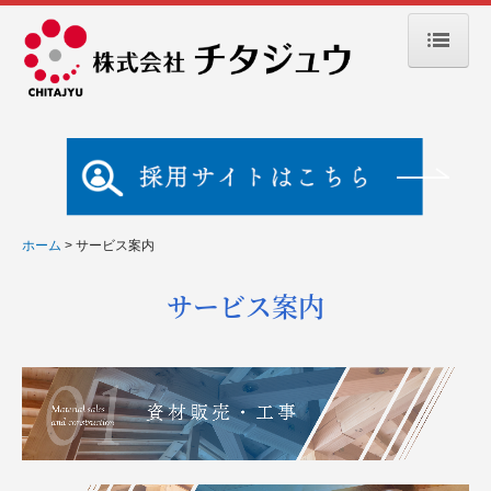
ホーム
企業情報
社長挨拶
経営理念
ホーム
サービス案内
会社概要・沿革
サービス案内
SDGｓ
サービス案内
資材販売・工事
建設事業部